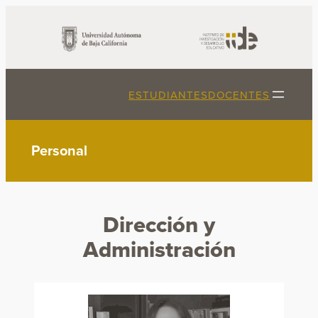
Saltar
al
contenido
ESTUDIANTES
DOCENTES
Personal
Dirección y
Administración