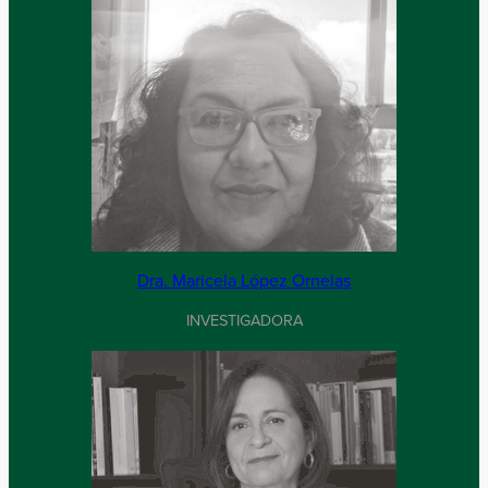
Dra. Maricela López Ornelas
INVESTIGADORA