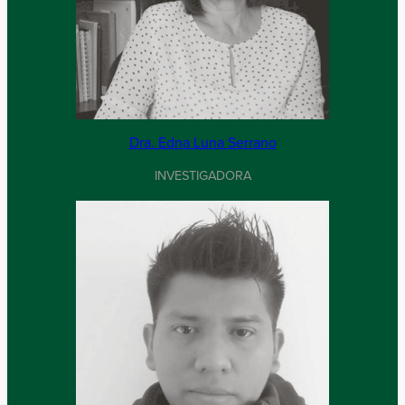
Dra. Edna Luna Serrano
INVESTIGADORA