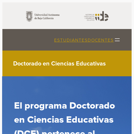
Saltar
al
contenido
ESTUDIANTES
DOCENTES
Doctorado en Ciencias Educativas
El programa Doctorado
en Ciencias Educativas
(DCE) pertenece al