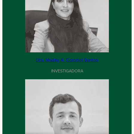
Dra. Maday A. Coronel Santos
INVESTIGADORA