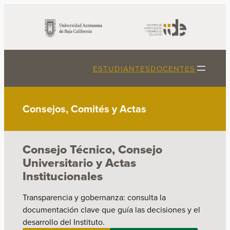
Saltar
al
contenido
ESTUDIANTES
DOCENTES
Consejos, Comités y Actas
Consejo Técnico, Consejo
Universitario y Actas
Institucionales
Transparencia y gobernanza: consulta la
documentación clave que guía las decisiones y el
desarrollo del Instituto.