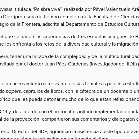
visual titulada
“Palabra viva”,
realizada por Pável Valenzuela Ar
a Díaz (profesora de tiempo completo de la Facultad de Ciencias
egio de la Frontera, adscrita al Departamento de Estudios Cultura
l que se narran las experiencias de tres escuelas bilingües de B
 los enfrenta a los retos de la diversidad cultural y la migración
era, tener una mirada de la complejidad y de la multiculturalida
nvitada por el doctor Juan Páez Cárdenas (investigador del IIDE) p
 un acercamiento refrescante a estas temáticas para los estudia
ndo
, capítulos de libros, con la cátedra de un docente o 
papers
írico que les pueda detonar mucho de lo que están reflexionando
D-19 y, de acuerdo con el protocolo sanitario implementado por l
inal de la proyección, compartieron sus comentarios y dialogaron 
no, Director del IIDE, agradeció la asistencia a este tipo de e
erentes al ámbito educativo en un formato distinto.