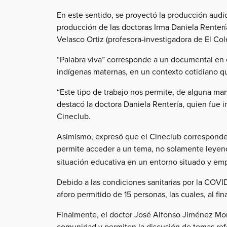
En este sentido, se proyectó la producción audio
producción de las doctoras Irma Daniela Renterí
Velasco Ortiz (profesora-investigadora de El Col
“Palabra viva” corresponde a un documental en e
indígenas maternas, en un contexto cotidiano que
“Este tipo de trabajo nos permite, de alguna man
destacó la doctora Daniela Rentería, quien fue i
Cineclub.
Asimismo, expresó que el Cineclub corresponde a
permite acceder a un tema, no solamente leye
situación educativa en un entorno situado y emp
Debido a las condiciones sanitarias por la COVI
aforo permitido de 15 personas, las cuales, al f
Finalmente, el doctor José Alfonso Jiménez More
comunidad y permiten la discusión de temas ref