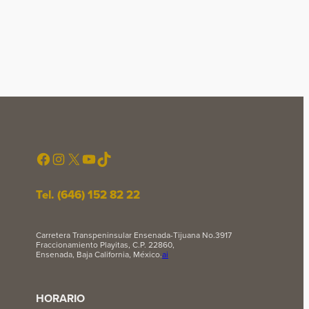
Facebook
Instagram
X
YouTube
TikTok
Tel. (646) 152 82 22
Carretera Transpeninsular Ensenada-Tijuana No.3917
Fraccionamiento Playitas, C.P. 22860,
Ensenada, Baja California, México.
ai
HORARIO