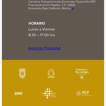
Carretera Transpeninsular Ensenada-Tijuana No.3917
Fraccionamiento Playitas, C.P. 22860,
Ensenada, Baja California, México.
ai
HORARIO
Lunes a Viernes
8:30 – 17:00 hrs.
Aviso de Privacidad