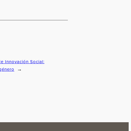
e Innovación Social:
género
→