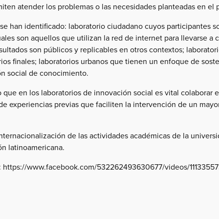
miten atender los problemas o las necesidades planteadas en el 
e se han identificado: laboratorio ciudadano cuyos participant
tuales son aquellos que utilizan la red de internet para llevarse a
ultados son públicos y replicables en otros contextos; laborato
rios finales; laboratorios urbanos que tienen un enfoque de soste
ón social de conocimiento.
que en los laboratorios de innovación social es vital colaborar 
e experiencias previas que faciliten la intervención de un mayor
nternacionalización de las actividades académicas de la universid
ón latinoamericana.
iga: https://www.facebook.com/532262493630677/videos/1113355