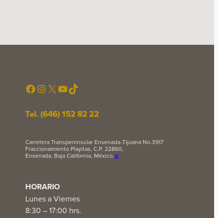
Facebook
Instagram
X
YouTube
TikTok
Tel. (646) 152 82 22
Carretera Transpeninsular Ensenada-Tijuana No.3917
Fraccionamiento Playitas, C.P. 22860,
Ensenada, Baja California, México.
ai
HORARIO
Lunes a Viernes
8:30 – 17:00 hrs.