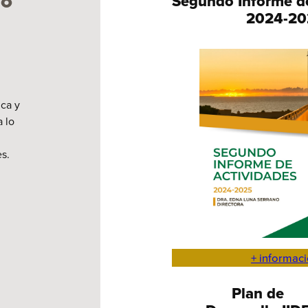
lo
Segundo Informe d
2024-20
ica y
 lo
s.
+ informac
Plan de