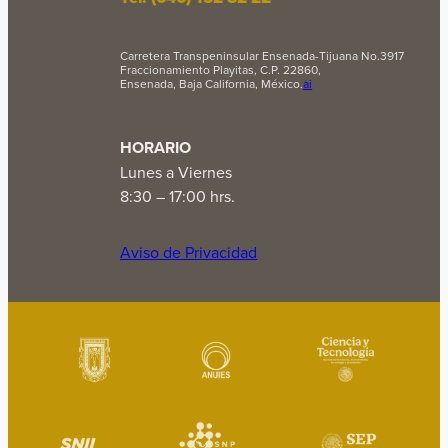
Carretera Transpeninsular Ensenada-Tijuana No.3917
Fraccionamiento Playitas, C.P. 22860,
Ensenada, Baja California, México.
ai
HORARIO
Lunes a Viernes
8:30 – 17:00 hrs.
Aviso de Privacidad