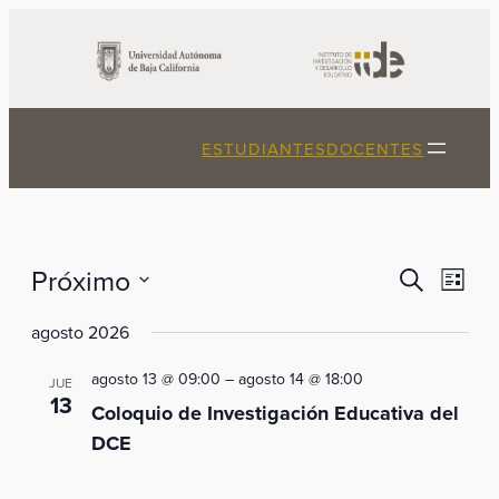
ESTUDIANTES
DOCENTES
Búsque
Próximo
Nav
Buscar
Lista
de
y
Seleccionar
agosto 2026
vista
fecha.
navega
de
de
agosto 13 @ 09:00
–
agosto 14 @ 18:00
JUE
Eve
13
Coloquio de Investigación Educativa del
vistas
DCE
de
Evento