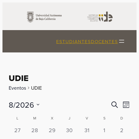
ESTUDIANTES
DOCENTES
UDIE
Eventos
UDIE
Búsque
8/2026
Nav
Buscar
Mes
de
y
Seleccionar
Calendario
L
M
X
J
V
S
D
vista
fecha.
navega
de
de
0
0
0
0
0
0
0
27
28
29
30
31
1
2
de
Eve
eventos,
eventos,
eventos,
eventos,
eventos,
eventos,
eventos