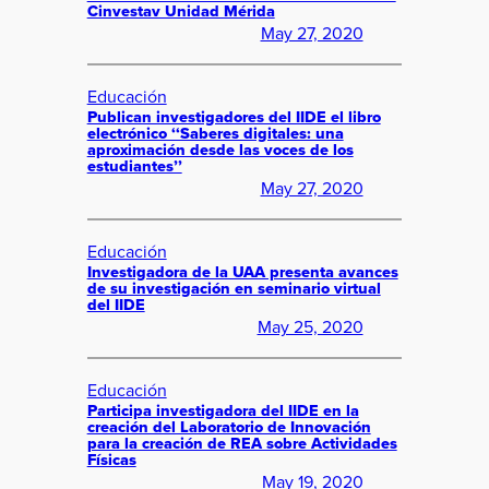
Cinvestav Unidad Mérida
May 27, 2020
Educación
Publican investigadores del IIDE el libro
electrónico ‘‘Saberes digitales: una
aproximación desde las voces de los
estudiantes’’
May 27, 2020
Educación
Investigadora de la UAA presenta avances
de su investigación en seminario virtual
del IIDE
May 25, 2020
Educación
Participa investigadora del IIDE en la
creación del Laboratorio de Innovación
para la creación de REA sobre Actividades
Físicas
May 19, 2020