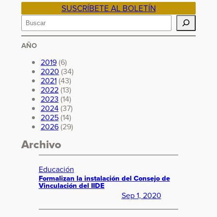
SUSCRÍBETE AL BOLETÍN
B
u
AÑO
s
c
2019
(6)
2020
(34)
a
2021
(43)
r
2022
(13)
2023
(14)
2024
(37)
2025
(14)
2026
(29)
Archivo
Educación
Formalizan la instalación del Consejo de
Vinculación del IIDE
Sep 1, 2020