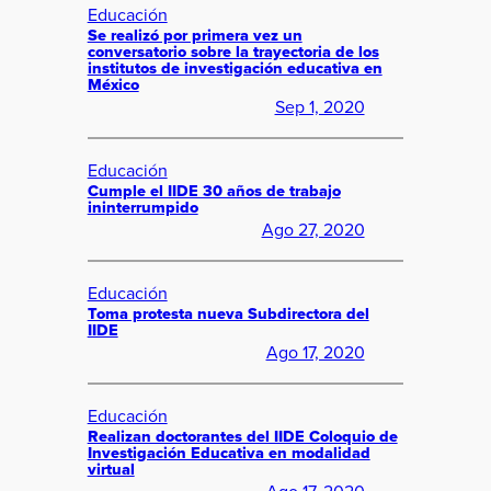
Educación
Se realizó por primera vez un
conversatorio sobre la trayectoria de los
institutos de investigación educativa en
México
Sep 1, 2020
Educación
Cumple el IIDE 30 años de trabajo
ininterrumpido
Ago 27, 2020
Educación
Toma protesta nueva Subdirectora del
IIDE
Ago 17, 2020
Educación
Realizan doctorantes del IIDE Coloquio de
Investigación Educativa en modalidad
virtual
Ago 17, 2020