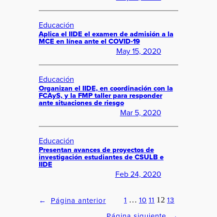
Educación
Aplica el IIDE el examen de admisión a la
MCE en línea ante el COVID-19
May 15, 2020
Educación
Organizan el IIDE, en coordinación con la
FCAyS, y la FMP taller para responder
ante situaciones de riesgo
Mar 5, 2020
Educación
Presentan avances de proyectos de
investigación estudiantes de CSULB e
IIDE
Feb 24, 2020
1
10
11
13
←
Página anterior
…
12
Página siguiente
→