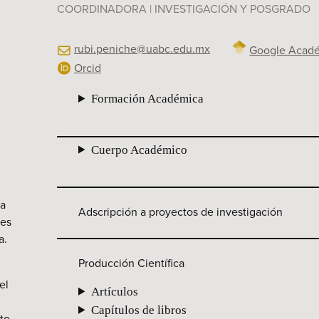
COORDINADORA | INVESTIGACIÓN Y POSGRADO
rubi.peniche@uabc.edu.mx
Google Acad
Orcid
Formación Académica
Cuerpo Académico
ra
Adscripción a proyectos de investigación
nes
a.
Producción Científica
el
Artículos
Capítulos de libros
to