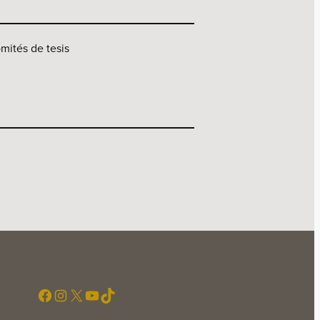
omités de tesis
Facebook
Instagram
X
YouTube
TikTok