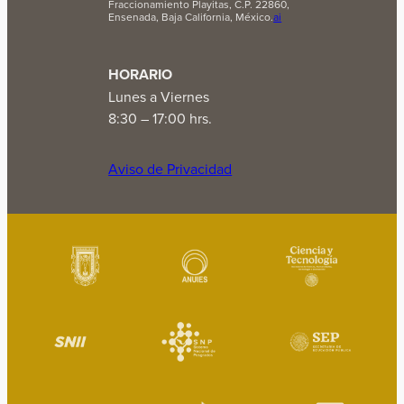
Fraccionamiento Playitas, C.P. 22860,
Ensenada, Baja California, México.
ai
HORARIO
Lunes a Viernes
8:30 – 17:00 hrs.
Aviso de Privacidad