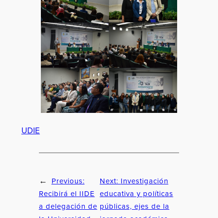
UDIE
Previous:
Next:
Investigación
←
Recibirá el IIDE
educativa y políticas
a delegación de
públicas, ejes de la