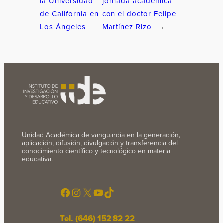
la Universidad
jornada académica
de California en
con el doctor Felipe
Los Ángeles
Martínez Rizo
→
Unidad Académica de vanguardia en la generación,
aplicación, difusión, divulgación y transferencia del
conocimiento científico y tecnológico en materia
educativa.
Facebook
Instagram
X
YouTube
TikTok
Tel. (646) 152 82 22