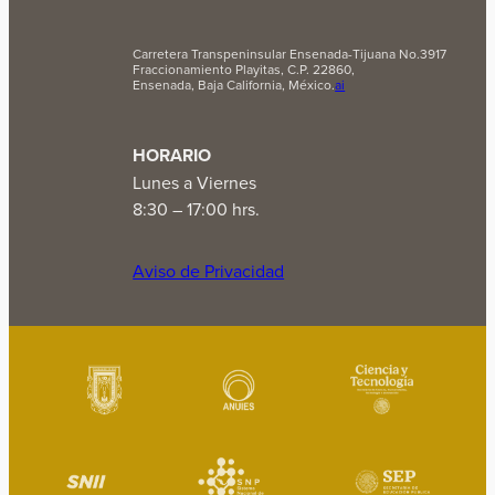
Carretera Transpeninsular Ensenada-Tijuana No.3917
Fraccionamiento Playitas, C.P. 22860,
Ensenada, Baja California, México.
ai
HORARIO
Lunes a Viernes
8:30 – 17:00 hrs.
Aviso de Privacidad