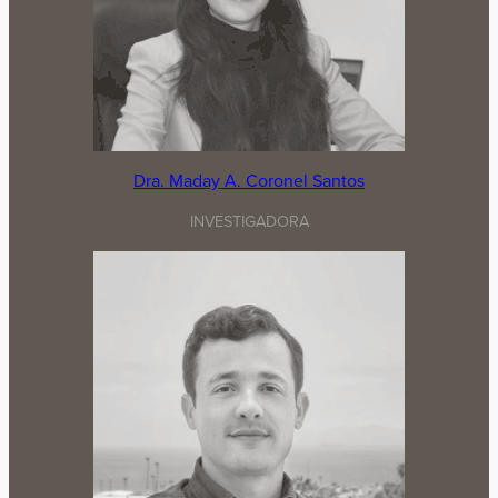
Dra. Maday A. Coronel Santos
INVESTIGADORA