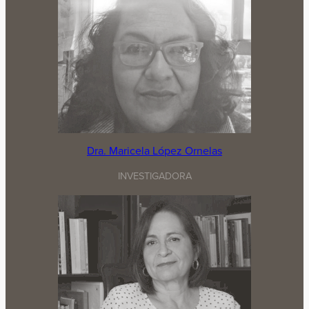
Dra. Maricela López Ornelas
INVESTIGADORA