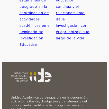
estudiantes de
educación
posgrado en la
continua y el
coordinación de
relacionamiento
actividades
de la
académicas en el
investigación con
Seminario de
el aprendizaje a lo
Investigación
largo de la vida
Educativa
→
Unidad Académica de vanguardia en la generación,
aplicación, difusión, divulgación y transferencia del
conocimiento científico y tecnológico en materia