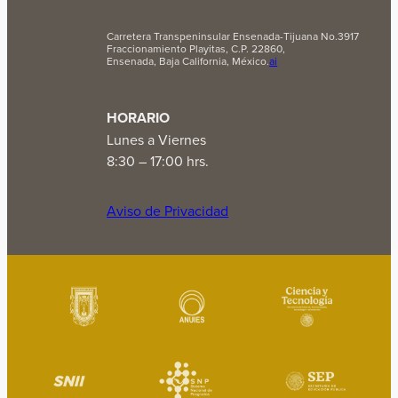
Carretera Transpeninsular Ensenada-Tijuana No.3917
Fraccionamiento Playitas, C.P. 22860,
Ensenada, Baja California, México.
ai
HORARIO
Lunes a Viernes
8:30 – 17:00 hrs.
Aviso de Privacidad