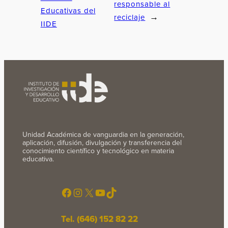
responsable al
Educativas del
reciclaje
→
IIDE
Unidad Académica de vanguardia en la generación,
aplicación, difusión, divulgación y transferencia del
conocimiento científico y tecnológico en materia
educativa.
Facebook
Instagram
X
YouTube
TikTok
Tel. (646) 152 82 22