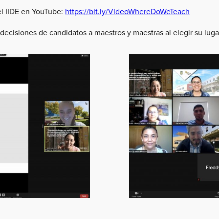
el IIDE en YouTube:
https://bit.ly/VideoWhereDoWeTeach
ecisiones de candidatos a maestros y maestras al elegir su lug