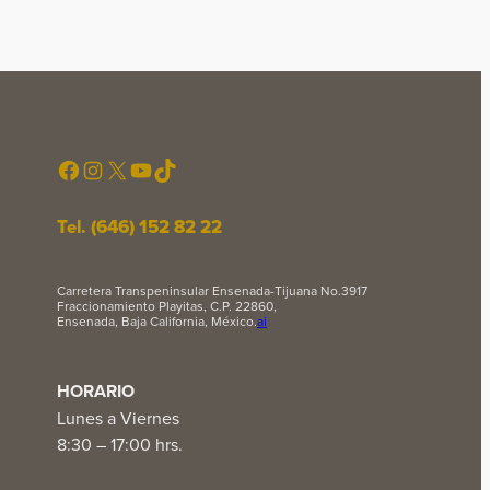
Facebook
Instagram
X
YouTube
TikTok
Tel. (646) 152 82 22
Carretera Transpeninsular Ensenada-Tijuana No.3917
Fraccionamiento Playitas, C.P. 22860,
Ensenada, Baja California, México.
ai
HORARIO
Lunes a Viernes
8:30 – 17:00 hrs.